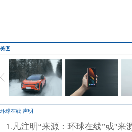
美图
环球在线 声明
挑战零下39度高寒 高合
三星Galaxy Z Fold2 5G开
装
1.凡注明“来源：环球在线”或"
HiPhi X完
启首销